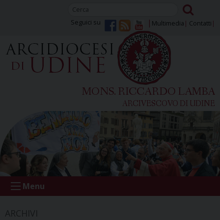
Skip
to
Seguici su
Multimedia
Contatti
content
MONS. RICCARDO LAMBA
ARCIVESCOVO DI UDINE
Menu
ARCHIVI