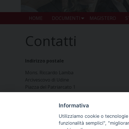
HOME
DOCUMENTI
MAGISTERO
S
Contatti
Indirizzo postale
Mons. Riccardo Lamba
Arcivescovo di Udine
Piazza del Patriarcato 1
33100 Udine
Informativa
Segreteria
Utilizziamo cookie o tecnologie s
segreteriavescovo@diocesiudine.it
funzionalità semplici", "miglior
0432 414535