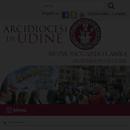
Skip
to
Seguici su
Multimedia
Contatti
content
MONS. RICCARDO LAMBA
ARCIVESCOVO DI UDINE
Menu
INTERVENTO