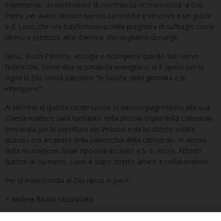
esprimendo un sentimento di commossa riconoscenza a Dio
Padre per averci donato questo sacerdote e vescovo e un grazie
a d. Lucio che ora trasformiamo nella preghiera di suffragio come
ultimo e prezioso atto d’amore che vogliamo donargli.
Gesù, Buon Pastore, accolga e ricompensi questo suo servo
fedele che, come dice la parabola evangelica, si è speso per la
vigna di Dio senza calcolare “le fatiche della giornata e le
intemperie”.
Al termine di questa celebrazione lo riaccompagneremo alla sua
Chiesa madre e sarà tumulato nella piccola cripta della cattedrale
preparata per la sepoltura dei Vescovi e da lui stesso voluta
quando era arciprete della parrocchia della cattedrale. In attesa
della risurrezione finale riposerà accanto a S. E. mons. Alfredo
Battisti di cui mons. Lucio è stato stretto amico e collaboratore.
Per la misericordia di Dio riposi in pace.
+ Andrea Bruno Mazzocato