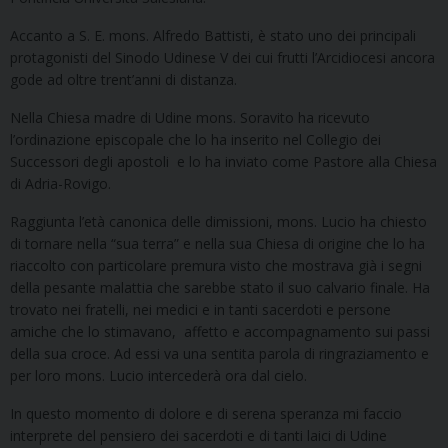
Accanto a S. E. mons. Alfredo Battisti, è stato uno dei principali
protagonisti del Sinodo Udinese V dei cui frutti l’Arcidiocesi ancora
gode ad oltre trent’anni di distanza.
Nella Chiesa madre di Udine mons. Soravito ha ricevuto
l’ordinazione episcopale che lo ha inserito nel Collegio dei
Successori degli apostoli e lo ha inviato come Pastore alla Chiesa
di Adria-Rovigo.
Raggiunta l’età canonica delle dimissioni, mons. Lucio ha chiesto
di tornare nella “sua terra” e nella sua Chiesa di origine che lo ha
riaccolto con particolare premura visto che mostrava già i segni
della pesante malattia che sarebbe stato il suo calvario finale. Ha
trovato nei fratelli, nei medici e in tanti sacerdoti e persone
amiche che lo stimavano, affetto e accompagnamento sui passi
della sua croce. Ad essi va una sentita parola di ringraziamento e
per loro mons. Lucio intercederà ora dal cielo.
In questo momento di dolore e di serena speranza mi faccio
interprete del pensiero dei sacerdoti e di tanti laici di Udine