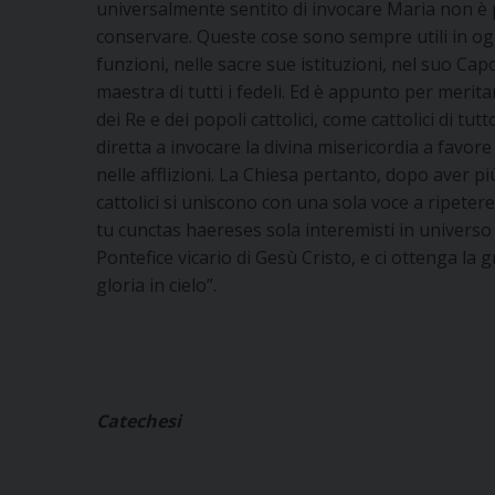
universalmente sentito di invocare Maria non è p
conservare. Queste cose sono sempre utili in ogni
funzioni, nelle sacre sue istituzioni, nel suo Cap
maestra di tutti i fedeli. Ed è appunto per merit
dei Re e dei popoli cattolici, come cattolici di t
diretta a invocare la divina misericordia a favor
nelle afflizioni. La Chiesa pertanto, dopo aver più
cattolici si uniscono con una sola voce a ripeter
tu cunctas haereses sola interemisti in universo m
Pontefice vicario di Gesù Cristo, e ci ottenga la
gloria in cielo”.
Catechesi