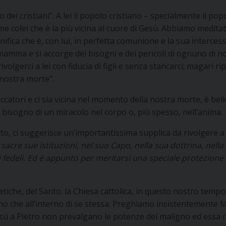
to dei cristiani”. A lei il popolo cristiano – specialmente il pop
me colei che è la più vicina al cuore di Gesù. Abbiamo meditat
ica che è, con lui, in perfetta comunione e la sua intercessio
mamma e si accorge dei bisogni e dei pericoli di ognuno di no
rivolgerci a lei con fiducia di figli e senza stancarci; magari 
 nostra morte”.
catori e ci sia vicina nel momento della nostra morte, è bell
bisogno di un miracolo nel corpo o, più spesso, nell’anima.
etto, ci suggerisce un’importantissima supplica da rivolgere a 
e sacre sue istituzioni, nel suo Capo, nella sua dottrina, nell
i fedeli. Ed è appunto per meritarsi una speciale protezione
etiche, del Santo. la Chiesa cattolica, in questo nostro tempo
o che all’interno di se stessa. Preghiamo insistentemente Ma
ù a Pietro non prevalgano le potenze del maligno ed essa re