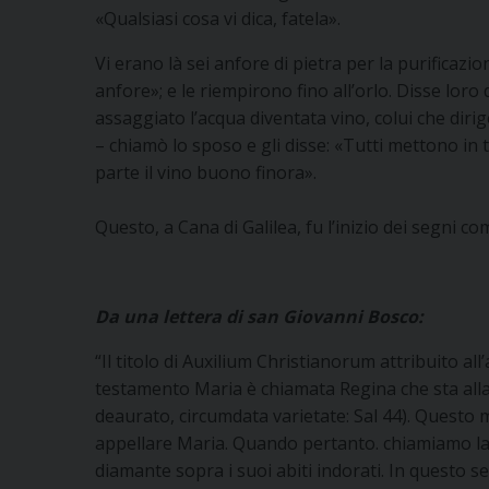
«Qualsiasi cosa vi dica, fatela».
Vi erano là sei anfore di pietra per la purificazi
anfore»; e le riempirono fino all’orlo. Disse lor
assaggiato l’acqua diventata vino, colui che diri
– chiamò lo sposo e gli disse: «Tutti mettono in 
parte il vino buono finora».
Questo, a Cana di Galilea, fu l’inizio dei segni com
Da una lettera di san Giovanni Bosco:
“Il titolo di Auxilium Christianorum attribuito al
testamento Maria è chiamata Regina che sta alla de
deaurato, circumdata varietate: Sal 44). Questo 
appellare Maria. Quando pertanto. chiamiamo la 
diamante sopra i suoi abiti indorati. In questo se