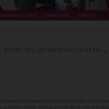
TEMMA EPISCOPALE
CRONOTASSI
CONTATTI
TERZO DEI «QUARESIMALI D’ARTE» (4
i Galilea e c’era la madre di Gesù. Fu invitato alle nozze anc
o». E Gesù le rispose: «Donna, che vuoi da me? Non è ancora g