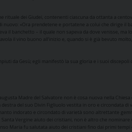
one rituale dei Giudei, contenenti ciascuna da ottanta a centove
o di nuovo: «Ora prendetene e portatene a colui che dirige il
geva il banchetto – il quale non sapeva da dove venisse, ma l
tavola il vino buono all’inizio e, quando si è già bevuto mol
piuti da Gesù; egli manifestò la sua gloria e i suoi discepoli c
l’augusta Madre del Salvatore non è cosa nuova nella Chiesa di 
stra del suo Divin Figliuolo vestita in oro e circondata di var
manto indorato e circondato di varietà sono altrettante gemme
Santa Vergine aiuto dei cristiani, non è altro che nominare 
nso Maria fu salutata aiuto dei cristiani fino dai primi tempi 