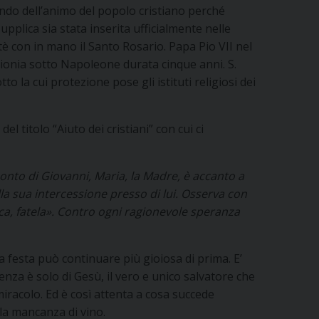
ofondo dell’animo del popolo cristiano perché
pplica sia stata inserita ufficialmente nelle
tè con in mano il Santo Rosario. Papa Pio VII nel
rigionia sotto Napoleone durata cinque anni. S.
 la cui protezione pose gli istituti religiosi dei
 titolo “Aiuto dei cristiani” con cui ci
onto di Giovanni, Maria, la Madre, è accanto a
ella sua intercessione presso di lui. Osserva con
 dica, fatela». Contro ogni ragionevole speranza
la festa può continuare più gioiosa di prima. E’
enza è solo di Gesù, il vero e unico salvatore che
miracolo. Ed è così attenta a cosa succede
lla mancanza di vino.