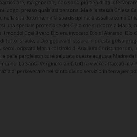
articolare, ma generale; non sono più tiepidi da infervorare,
 luogo, presso qualsiasi persona. Ma è la stessa Chiesa Catto
o, nella sua dottrina, nella sua disciplina; è assalita come Ch
arsi una speciale protezione del Cielo che si ricorre a Maria
utto il mondo! Così il vero Dio era invocato Dio di Abramo, Dio 
e di tutto Israele, e Dio godeva di essere in questa guisa pr
 secoli onorata Maria col titolo di Auxilium Christianorum, in f
e le belle parole con cui è salutata questa augusta Madre del 
undo. La Santa Vergine ci aiuti tutti a vivere attaccati alla d
 grazia di perseverare nel santo divino servizio in terra per 