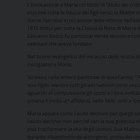
L’invocazione a Maria col titolo di “Aiuto dei cri
esprime tutta la fiducia dei figli verso la Madre 
litanie mariane in occasione della vittoria dell’
1815 istituì per tutta la Chiesa la festa di Maria
Giovanni Bosco fu particolarmente devoto e contri
salesiani che aveva fondato.
Nel brano evangelico del miracolo delle nozze di 
rivolgiamo a Maria.
Scrivevo nella lettera pastorale di quest’anno, “
P
suo Figlio mentre tutti gli altri uomini sono occu
sguardo di compassione gli sposi e i loro invitati
umana li invita ad affidarsi, nella fede, solo a G
Maria appare come l’aiuto decisivo per quegli spo
l’aiuto decisivo non perché con la sua potenza ell
può trasformare la vita degli uomini. Sua Madre, p
durante il banchetto da accorgersi, prima dei com