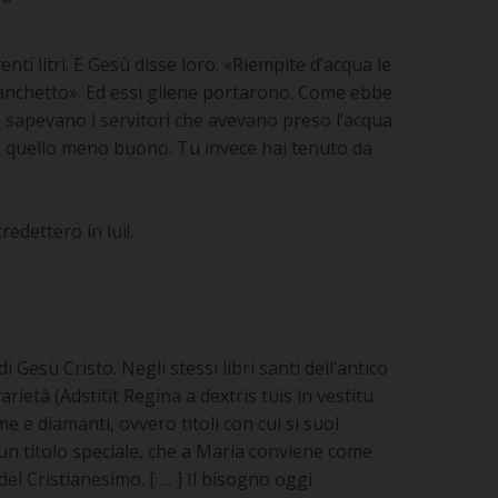
nti litri. E Gesù disse loro: «Riempite d’acqua le
 banchetto». Ed essi gliene portarono. Come ebbe
o sapevano i servitori che avevano preso l’acqua
to, quello meno buono. Tu invece hai tenuto da
redettero in lui!.
Gesù Cristo. Negli stessi libri santi dell’antico
ietà (Adstitit Regina a dextris tuis in vestitu
 e diamanti, ovvero titoli con cui si suol
un titolo speciale, che a Maria conviene come
del Cristianesimo. [ … ] Il bisogno oggi