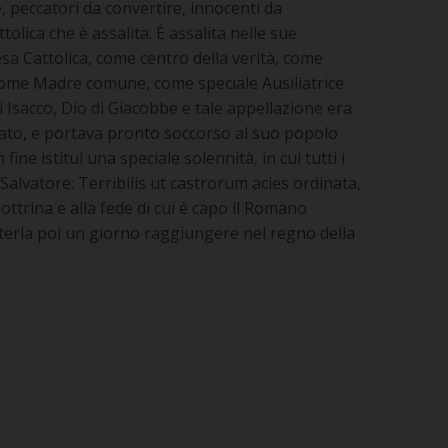
 peccatori da convertire, innocenti da
lica che è assalita. È assalita nelle sue
iesa Cattolica, come centro della verità, come
, come Madre comune, come speciale Ausiliatrice
di Isacco, Dio di Giacobbe e tale appellazione era
egato, e portava pronto soccorso al suo popolo
ine istituì una speciale solennità, in cui tutti i
Salvatore: Terribilis ut castrorum acies ordinata,
ottrina e alla fede di cui è capo il Romano
poterla poi un giorno raggiungere nel regno della