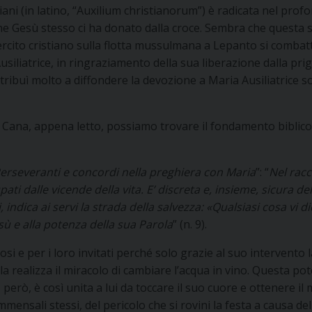
stiani (in latino, “Auxilium christianorum”) è radicata nel pr
che Gesù stesso ci ha donato dalla croce. Sembra che questa su
esercito cristiano sulla flotta mussulmana a Lepanto si combat
 Ausiliatrice, in ringraziamento della sua liberazione dalla p
buì molto a diffondere la devozione a Maria Ausiliatrice sotto
Cana, appena letto, possiamo trovare il fondamento biblico del
erseveranti e concordi nella preghiera con Maria
”: “
Nel racc
pati dalle vicende della vita. E’ discreta e, insieme, sicura d
, indica ai servi la strada della salvezza: «Qualsiasi cosa vi
esù e alla potenza della sua Parola
” (n. 9).
si e per i loro invitati perché solo grazie al suo intervento 
a realizza il miracolo di cambiare l’acqua in vino. Questa pot
erò, è così unita a lui da toccare il suo cuore e ottenere il 
mensali stessi, del pericolo che si rovini la festa a causa de