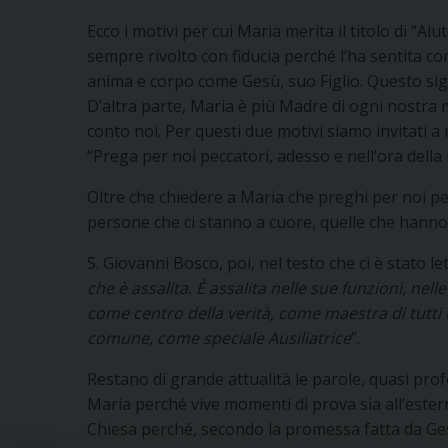
Ecco i motivi per cui Maria merita il titolo di “Aiu
sempre rivolto con fiducia perché l’ha sentita co
anima e corpo come Gesù, suo Figlio. Questo signif
D’altra parte, Maria è più Madre di ogni nostra 
conto noi. Per questi due motivi siamo invitati a 
“Prega per noi peccatori, adesso e nell’ora della
Oltre che chiedere a Maria che preghi per noi pec
persone che ci stanno a cuore, quelle che hanno 
S. Giovanni Bosco, poi, nel testo che ci è stato l
che è assalita. È assalita nelle sue funzioni, nell
come centro della verità, come maestra di tutti 
comune, come speciale Ausiliatrice
”.
Restano di grande attualità le parole, quasi prof
Maria perché vive momenti di prova sia all’estern
Chiesa perché, secondo la promessa fatta da Ges