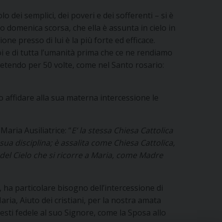
olo dei semplici, dei poveri e dei sofferenti – si è
o domenica scorsa, che ella è assunta in cielo in
ne presso di lui è la più forte ed efficace.
i e di tutta l’umanità prima che ce ne rendiamo
ripetendo per 50 volte, come nel Santo rosario:
o affidare alla sua materna intercessione le
Maria Ausiliatrice: “
E’ la stessa Chiesa Cattolica
a sua disciplina; è assalita come Chiesa Cattolica,
 del Cielo che si ricorre a Maria, come Madre
, ha particolare bisogno dell’intercessione di
ria, Aiuto dei cristiani, per la nostra amata
sti fedele al suo Signore, come la Sposa allo