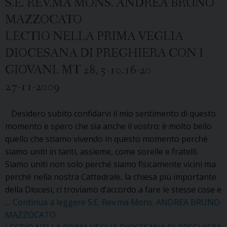
S.E. REV.MA MONS. ANDREA BRUNO
MAZZOCATO
LECTIO NELLA PRIMA VEGLIA
DIOCESANA DI PREGHIERA CON I
GIOVANI. MT 28, 5-10.16-20
27-11-2009
Desidero subito confidarvi il mio sentimento di questo
momento e spero che sia anche il vostro: è molto bello
quello che stiamo vivendo in questo momento perché
siamo uniti in tanti, assieme, come sorelle e fratelli.
Siamo uniti non solo perché siamo fisicamente vicini ma
perché nella nostra Cattedrale, la chiesa più importante
della Diocesi, ci troviamo d’accordo a fare le stesse cose e
…
Continua a leggere
S.E. Rev.ma Mons. ANDREA BRUNO
MAZZOCATO