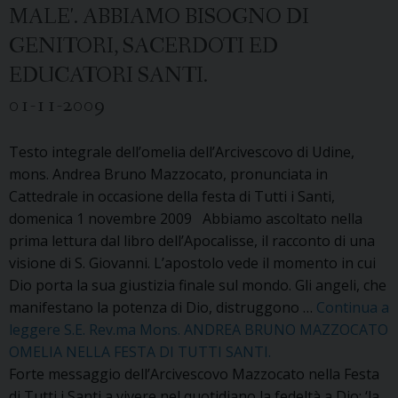
MALE'. ABBIAMO BISOGNO DI
GENITORI, SACERDOTI ED
EDUCATORI SANTI.
01-11-2009
Testo integrale dell’omelia dell’Arcivescovo di Udine,
mons. Andrea Bruno Mazzocato, pronunciata in
Cattedrale in occasione della festa di Tutti i Santi,
domenica 1 novembre 2009 Abbiamo ascoltato nella
prima lettura dal libro dell’Apocalisse, il racconto di una
visione di S. Giovanni. L’apostolo vede il momento in cui
Dio porta la sua giustizia finale sul mondo. Gli angeli, che
manifestano la potenza di Dio, distruggono …
Continua a
leggere
S.E. Rev.ma Mons. ANDREA BRUNO MAZZOCATO
OMELIA NELLA FESTA DI TUTTI SANTI.
Forte messaggio dell’Arcivescovo Mazzocato nella Festa
di Tutti i Santi a vivere nel quotidiano la fedeltà a Dio: ‘la