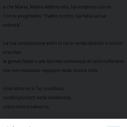
e che Maria, Madre Addolorata, ha condiviso con te.
Con te preghiamo: “Padre nostro, sia fatta la tua
volontà”.
La tua compassione entri in noi e renda attento il nostro
orecchio
ai gemiti flebili e alle lacrime sommesse di tanti sofferenti
che non mancano neppure nella nostra città.
Uniti attorno a Te, crocifisso,
rendici più forti nella solidarietà,
unica nostra salvezza.
Amen.