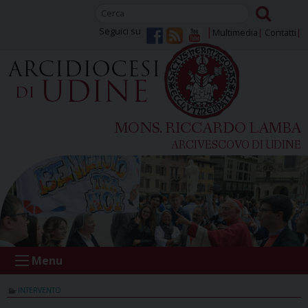
Skip
to
Seguici su
Multimedia
Contatti
content
MONS. RICCARDO LAMBA
ARCIVESCOVO DI UDINE
Menu
INTERVENTO