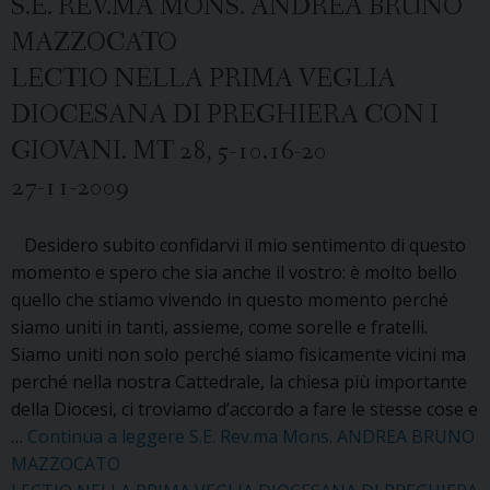
S.E. REV.MA MONS. ANDREA BRUNO
MAZZOCATO
LECTIO NELLA PRIMA VEGLIA
DIOCESANA DI PREGHIERA CON I
GIOVANI. MT 28, 5-10.16-20
27-11-2009
Desidero subito confidarvi il mio sentimento di questo
momento e spero che sia anche il vostro: è molto bello
quello che stiamo vivendo in questo momento perché
siamo uniti in tanti, assieme, come sorelle e fratelli.
Siamo uniti non solo perché siamo fisicamente vicini ma
perché nella nostra Cattedrale, la chiesa più importante
della Diocesi, ci troviamo d’accordo a fare le stesse cose e
…
Continua a leggere
S.E. Rev.ma Mons. ANDREA BRUNO
MAZZOCATO