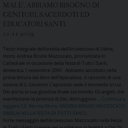
MALE'. ABBIAMO BISOGNO DI
GENITORI, SACERDOTI ED
EDUCATORI SANTI.
01-11-2009
Testo integrale dell’omelia dell’Arcivescovo di Udine,
mons. Andrea Bruno Mazzocato, pronunciata in
Cattedrale in occasione della festa di Tutti i Santi,
domenica 1 novembre 2009 Abbiamo ascoltato nella
prima lettura dal libro dell’Apocalisse, il racconto di una
visione di S. Giovanni. L’apostolo vede il momento in cui
Dio porta la sua giustizia finale sul mondo. Gli angeli, che
manifestano la potenza di Dio, distruggono …
Continua a
leggere
S.E. Rev.ma Mons. ANDREA BRUNO MAZZOCATO
OMELIA NELLA FESTA DI TUTTI SANTI.
Forte messaggio dell’Arcivescovo Mazzocato nella Festa
di Tutti i Santi a vivere nel quotidiano la fedeltà a Dio: ‘la