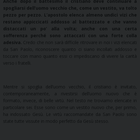
Anche dopo il battesimo il cristiano deve continuare a
spogliarsi dell’uomo vecchio che, come un vestito, va tolto
pezzo per pezzo. L’apostolo elenca almeno undici vizi che
restano appiccicati addosso al battezzato e che vanno
distaccati un po’ alla volta; anche con una certa
sofferenza perché sono attaccati con una forte colla
adesiva.
Credo che non sarà difficile ritrovare in noi i vizi elencati
da San Paolo, riconoscere quanto ci siano incollati addosso e
toccare con mano quanto essi ci impediscano di vivere la carità
verso i fratelli.
Mentre si spoglia dell’uomo vecchio, il cristiano è invitato,
contemporaneamente, a rivestirsi dell’uomo nuovo che è
formato, invece, di belle virtù. Nel testo ne troviamo elencate in
particolare sei. Esse sono come un vestito nuovo che, per primo,
ha indossato Gesù. Le virtù raccomandate da San Paolo sono
state tutte vissute in modo perfetto da Gesù stesso.