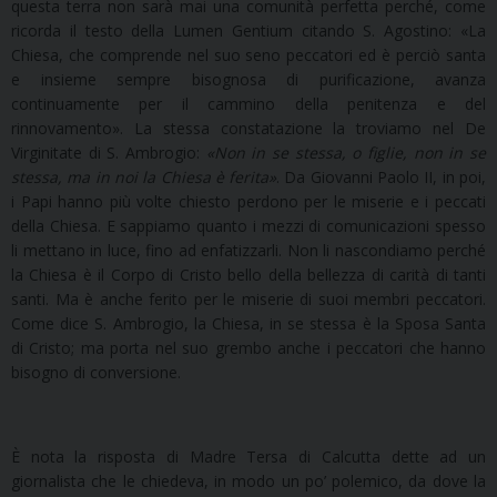
questa terra non sarà mai una comunità perfetta perché, come
ricorda il testo della Lumen Gentium citando S. Agostino: «La
Chiesa, che comprende nel suo seno peccatori ed è perciò santa
e insieme sempre bisognosa di purificazione, avanza
continuamente per il cammino della penitenza e del
rinnovamento». La stessa constatazione la troviamo nel De
Virginitate di S. Ambrogio:
«Non in se stessa, o figlie, non in se
stessa, ma in noi la Chiesa è ferita»
. Da Giovanni Paolo II, in poi,
i Papi hanno più volte chiesto perdono per le miserie e i peccati
della Chiesa. E sappiamo quanto i mezzi di comunicazioni spesso
li mettano in luce, fino ad enfatizzarli. Non li nascondiamo perché
la Chiesa è il Corpo di Cristo bello della bellezza di carità di tanti
santi. Ma è anche ferito per le miserie di suoi membri peccatori.
Come dice S. Ambrogio, la Chiesa, in se stessa è la Sposa Santa
di Cristo; ma porta nel suo grembo anche i peccatori che hanno
bisogno di conversione.
È nota la risposta di Madre Tersa di Calcutta dette ad un
giornalista che le chiedeva, in modo un po’ polemico, da dove la