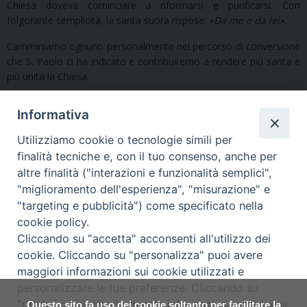
Chiesa doveva cominciare a riformarsi e purificarsi. Con
folgorante semplicità, la santa suora rispose:
«Da me e da lei».
Camminiamo ognuno personalmente nel percorso di conversione
che S. Paolo ci ha indicato e contribuiremo a rendere più santa e
più unita la Chiesa.
Informativa
Utilizziamo cookie o tecnologie simili per
finalità tecniche e, con il tuo consenso, anche per
«
Catechesi in occasione
Catechesi in occasione del
altre finalità ("interazioni e funzionalità semplici",
della Veglia quaresimale dei
terzo dei «Quaresimali
"miglioramento dell'esperienza", "misurazione" e
giovani (3 marzo 2017)
d’arte» (19 marzo 2017)
»
"targeting e pubblicità") come specificato nella
cookie policy.
Cliccando su "accetta" acconsenti all'utilizzo dei
cookie. Cliccando su "personalizza" puoi avere
maggiori informazioni sui cookie utilizzati e
Copyright © Arcidiocesi di Udine
personalizzare le tue preferenze. Cliccando su
2018
"rifiuta" o chiudendo questa informativa proseguirai
Questo sito fa uso dei cookie soltanto per facilitare la
Piazza Patriarcato, 1 - 33100 Udine