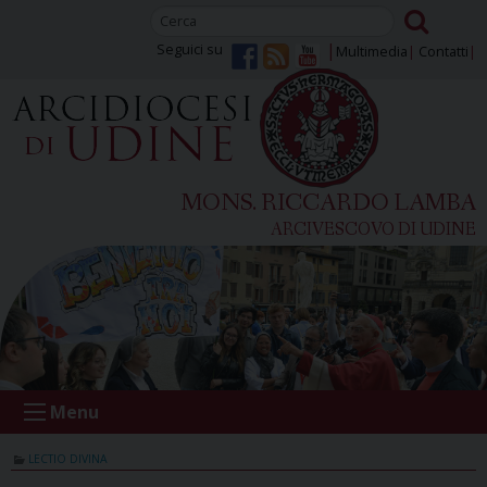
Skip
to
Seguici su
Multimedia
Contatti
content
MONS. RICCARDO LAMBA
ARCIVESCOVO DI UDINE
Menu
LECTIO DIVINA