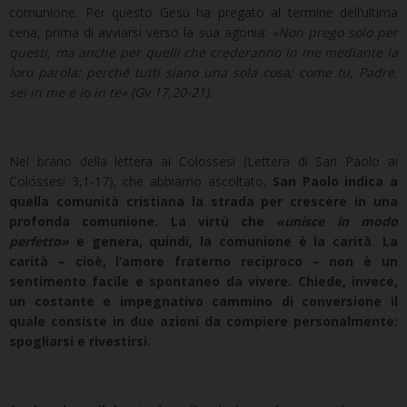
comunione. Per questo Gesù ha pregato al termine dell’ultima
cena, prima di avviarsi verso la sua agonia:
«Non prego solo per
questi, ma anche per quelli che crederanno in me mediante la
loro parola: perché tutti siano una sola cosa; come tu, Padre,
sei in me e io in te» (Gv 17,20-21).
Nel brano della lettera ai Colossesi (Lettera di San Paolo ai
Colossesi 3,1-17), che abbiamo ascoltato,
San Paolo indica a
quella comunità cristiana la strada per crescere in una
profonda comunione. La virtù che
«unisce in modo
perfetto»
e genera, quindi, la comunione è la carità. La
carità – cioè, l’amore fraterno reciproco – non è un
sentimento facile e spontaneo da vivere. Chiede, invece,
un costante e impegnativo cammino di conversione il
quale consiste in due azioni da compiere personalmente:
spogliarsi e rivestirsi.