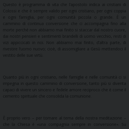
Questo è programma di vita che l’apostolo indica ai cristiani di
Colossi e che è sempre valido per ogni cristiano, per ogni coppia
e ogni famiglia, per ogni comunità piccola o grande. È un
cammino di continua conversione che ci accompagna fino alla
morte perché non abbiamo mai finito si staccar dal nostro cuore,
dai nostri pensieri e sentimenti brandelli di uomo vecchio, resti di
vizi appiccicati in noi. Non abbiamo mai finito, d’altra parte, di
rivestire l’uomo nuovo; cioè, di assomigliare a Gesù mettendoci il
vestito delle sue virtù.
Quanto più in ogni cristiano, nelle famiglie e nelle comunità ci si
impegna in questo cammino di conversione, tanto più si diventa
capaci di vivere un sincero e fedele amore reciproco che è come il
cemento spirituale che consolida la comunione.
È proprio vero – per tornare al tema della nostra meditazione –
che la Chiesa è «una compagnia sempre in conversione». Su