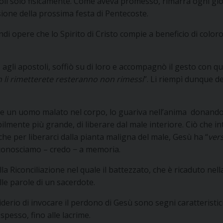
poli solo fisicamente. Come aveva promesso, rimarrà ogni gio
one della prossima festa di Pentecoste.
i opere che lo Spirito di Cristo compie a beneficio di coloro 
agli apostoli, soffiò su di loro e accompagnò il gesto con qu
n li rimetterete resteranno non rimessi
”. Li riempì dunque d
e un uomo malato nel corpo, lo guariva nell’anima
donandogl
lmente più grande, di liberare dal male interiore. Ciò che in
 che per liberarci dalla pianta maligna del male, Gesù ha “
vers
 conosciamo – credo − a memoria.
a Riconciliazione nel quale il battezzato, che è ricaduto nell
alle parole di un sacerdote.
derio di invocare il perdono di Gesù sono segni caratteristici 
pesso, fino alle lacrime.