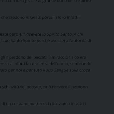
rno con loro grazie al grande dono dello Spirito
che credono in Gesù: porta in loro infatti il
este parole: “
Ricevete lo Spirito Santo. A chi
el suo Santo Spirito perché avessero l’autorità di
i il perdono dei peccati. Il miracolo fisico era
tossica infatti la coscienza dell’uomo, seminando
ato per noi e per tutti il suo Sangue sulla croce
a schiavitù del peccato, può ricevere il perdono
di un cristiano maturo. Li ritroviamo in tutti i