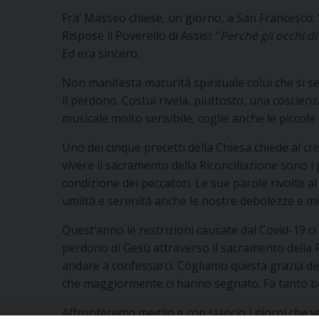
Fra’ Masseo chiese, un giorno, a San Francesco: 
Rispose il Poverello di Assisi: “
Perché gli occhi d
Ed era sincero.
Non manifesta maturità spirituale colui che si sen
il perdono. Costui rivela, piuttosto, una coscien
musicale molto sensibile, coglie anche le piccole
Uno dei cinque precetti della Chiesa chiede al cr
vivere il sacramento della Riconciliazione sono i 
condizione dei peccatori. Le sue parole rivolte al
umiltà e serenità anche le nostre debolezze e mi
Quest’anno le restrizioni causate dal Covid-19 ci
perdono di Gesù attraverso il sacramento della Ri
andare a confessarci. Cogliamo questa grazia del
che maggiormente ci hanno segnato. Fa tanto ben
Affronteremo meglio e con slancio i giorni che v