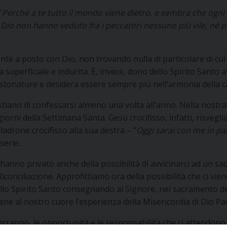
“
Perché a te tutto il mondo viene dietro, e sembra che ogni p
i Dio non hanno veduto fra i peccatori nessuno più vile, né p
te a posto con Dio, non trovando nulla di particolare di cui p
za superficiale e indurita. È, invece, dono dello Spirito San
 stonature e desidera essere sempre più nell’armonia della ca
istiano di confessarsi almeno una volta all’anno. Nella nost
giorni della Settimana Santa. Gesù crocifisso, infatti, risvegli
 ladrone crocifisso alla sua destra – “
Oggi sarai con me in pa
serie.
 hanno privato anche della possibilità di avvicinarci ad un sac
conciliazione. Approfittiamo ora della possibilità che ci vien
lo Spirito Santo consegnando al Signore, nel sacramento della
e al nostro cuore l’esperienza della Misericordia di Dio Pa
erranno, le opportunità e le responsabilità che ci attendono.