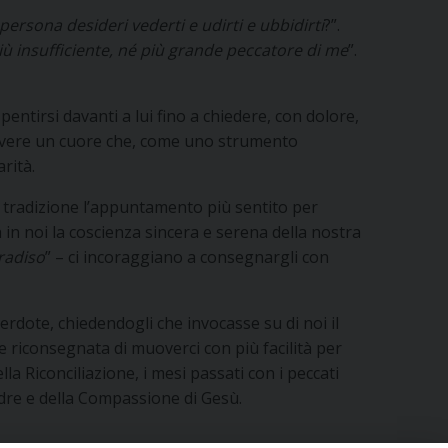
ersona desideri vederti e udirti e ubbidirti
?”.
iù insufficiente, né più grande peccatore di me
”.
entirsi davanti a lui fino a chiedere, con dolore,
to avere un cuore che, come uno strumento
rità.
ra tradizione l’appuntamento più sentito per
a in noi la coscienza sincera e serena della nostra
radiso
” – ci incoraggiano a consegnargli con
erdote, chiedendogli che invocasse su di noi il
e riconsegnata di muoverci con più facilità per
 Riconciliazione, i mesi passati con i peccati
dre e della Compassione di Gesù.