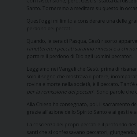
Con l’Ascensione, però, Gesù si stacca dai disce
Santo. Torneremo a meditare su questo in occasi
Quest’oggi mi limito a considerare una delle grand
perdono dei peccati.
Quando, la sera di Pasqua, Gesù risorto apparve 
rimetterete i peccati saranno rimessi e a chi no
portare il perdono di Dio agli uomini peccatori.
Leggiamo nei Vangeli che Gesù, prima di risanar
solo il segno che mostrava il potere, incomparabi
rovina e morte nella società, è il peccato. Tant’è
per la remissione dei peccati
”. Sono parole che
Alla Chiesa ha consegnato, poi, il sacramento dell
grazie all’azione dello Spirito Santo e ai gesti e 
La coscienza dei propri peccati e il profondo desi
santi che si confessavano peccatori, giungendo, s