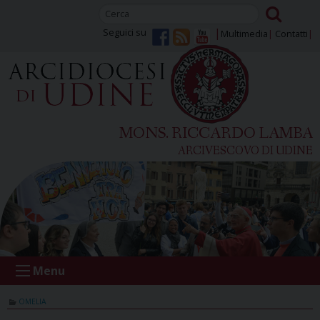
Skip
to
Seguici su
Multimedia
Contatti
content
MONS. RICCARDO LAMBA
ARCIVESCOVO DI UDINE
Menu
OMELIA