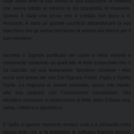
dagli ultimi anni di vita vissuti in una situazione di inabilità
che aveva ridotto al minimo la sia possibilità di muoversi.
Questa è stata una prova che è costata non poco a d.
Armando; è stato un grande sacrificio abbandonare la sua
macchina che gli aveva permesso di andare più veloce per il
suo ministero.
Incontra il Signore purificato nel cuore e nella volontà e
certamente sostenuto da quell’atto di fede essenziale che ci
ha lasciato nel suo testamento: ‘desidero chiudere i miei
occhi nell’amore del mio Dio Signore Padre, Figlio e Spirito
Santo. Lo ringrazio di avermi chiamato, senza mio merito,
alla sua sequela con l’ordinazione sacerdotale. Ora
desidero rinnovare la professione di fede della Chiesa una,
santa, cattolica e apostolica’.
E’ bello in questo momento sentirci uniti a d. Armando nella
stessa fede che si fa preghiera di suffragio fraterno perché,