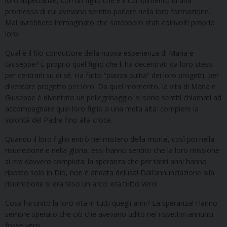
loro aspettative, con un figlio che è il compimento di una
promessa di cui avevano sentito parlare nella loro formazione.
Mai avrebbero immaginato che sarebbero stati coinvolti proprio
loro.
Qual è il filo conduttore della nuova esperienza di Maria e
Giuseppe? È proprio quel figlio che li ha decentrati da loro stessi
per centrarli su di sé. Ha fatto “piazza pulita” dei loro progetti, per
diventare progetto per loro. Da quel momento, la vita di Maria e
Giuseppe è diventato un pellegrinaggio: si sono sentiti chiamati ad
accompagnare quel loro figlio a una meta alta: compiere la
volontà del Padre fino alla croce.
Quando il loro figlio entrò nel mistero della morte, così poi nella
risurrezione e nella gloria, essi hanno sentito che la loro missione
si era davvero compiuta: la speranza che per tanti anni hanno
riposto solo in Dio, non è andata delusa! Dall’annunciazione alla
risurrezione si era teso un arco: era tutto vero!
Cosa ha unito la loro vita in tutti quegli anni? La speranza! Hanno
sempre sperato che ciò che avevano udito nei rispettivi annunci
fosse vero.