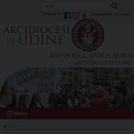
Skip
to
Seguici su
Multimedia
Contatti
content
MONS. RICCARDO LAMBA
ARCIVESCOVO DI UDINE
Menu
OMELIA