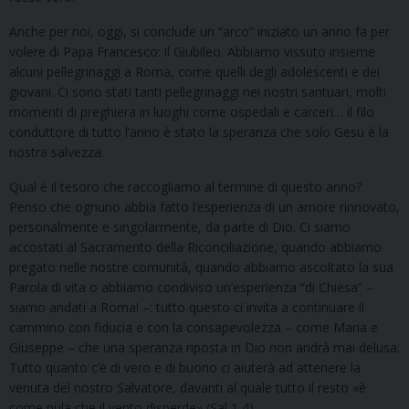
Anche per noi, oggi, si conclude un “arco” iniziato un anno fa per
volere di Papa Francesco: il Giubileo. Abbiamo vissuto insieme
alcuni pellegrinaggi a Roma, come quelli degli adolescenti e dei
giovani. Ci sono stati tanti pellegrinaggi nei nostri santuari, molti
momenti di preghiera in luoghi come ospedali e carceri… il filo
conduttore di tutto l’anno è stato la speranza che solo Gesù è la
nostra salvezza.
Qual è il tesoro che raccogliamo al termine di questo anno?
Penso che ognuno abbia fatto l’esperienza di un amore rinnovato,
personalmente e singolarmente, da parte di Dio. Ci siamo
accostati al Sacramento della Riconciliazione, quando abbiamo
pregato nelle nostre comunità, quando abbiamo ascoltato la sua
Parola di vita o abbiamo condiviso un’esperienza “di Chiesa” –
siamo andati a Roma! –: tutto questo ci invita a continuare il
cammino con fiducia e con la consapevolezza – come Maria e
Giuseppe – che una speranza riposta in Dio non andrà mai delusa.
Tutto quanto c’è di vero e di buono ci aiuterà ad attenere la
venuta del nostro Salvatore, davanti al quale tutto il resto «è
come pula che il vento disperde» (Sal 1,4).