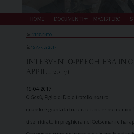
HOME
DOCUMENTI
MAGISTERO
S
INTERVENTO
15 APRILE 2017
INTERVENTO-PREGHIERA IN OC
APRILE 2017)
15-04-2017
O Gesù, Figlio di Dio e fratello nostro,
quando è giunta la tua ora di amare noi uomini fi
ti sei ritirato in preghiera nel Getsemani e hai a
Con questa croce nel cuore e sulle spalle sei sali