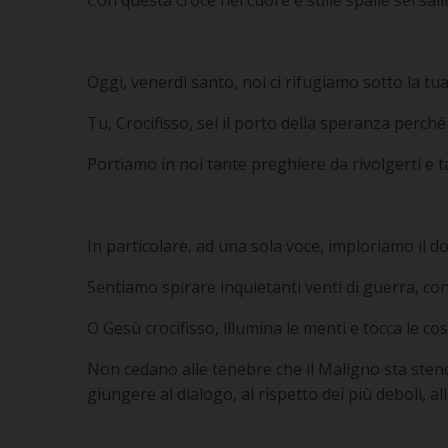
Oggi, venerdì santo, noi ci rifugiamo sotto la 
Tu, Crocifisso, sei il porto della speranza perch
Portiamo in noi tante preghiere da rivolgerti e ta
In particolare, ad una sola voce, imploriamo il d
Sentiamo spirare inquietanti venti di guerra, c
O Gesù crocifisso, illumina le menti e tocca le co
Non cedano alle tenebre che il Maligno sta stend
giungere al dialogo, al rispetto dei più deboli, al