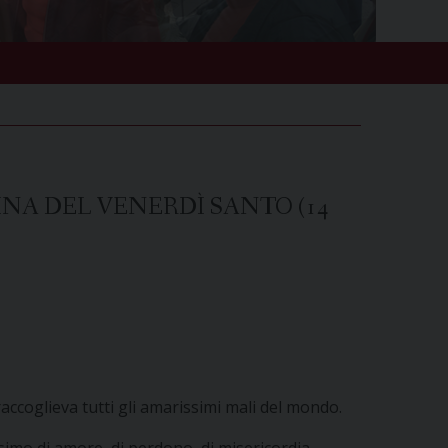
NA DEL VENERDÌ SANTO (14
raccoglieva tutti gli amarissimi mali del mondo.
ssimo di amore, di perdono, di misericordia.