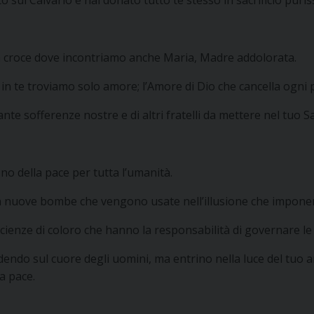
tua croce dove incontriamo anche Maria, Madre addolorata.
é in te troviamo solo amore; l’Amore di Dio che cancella ogni 
nte sofferenze nostre e di altri fratelli da mettere nel tuo S
ono della pace per tutta l’umanità.
on nuove bombe che vengono usate nell’illusione che imponend
scienze di coloro che hanno la responsabilità di governare le 
endo sul cuore degli uomini, ma entrino nella luce del tuo a
la pace.