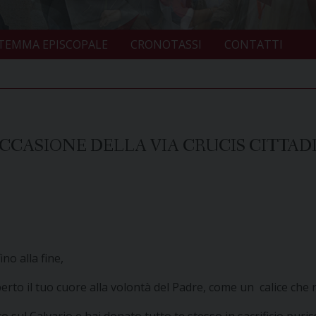
TEMMA EPISCOPALE
CRONOTASSI
CONTATTI
CASIONE DELLA VIA CRUCIS CITTADI
no alla fine,
perto il tuo cuore alla volontà del Padre, come un calice che 
to sul Calvario e hai donato tutto te stesso in sacrificio puri