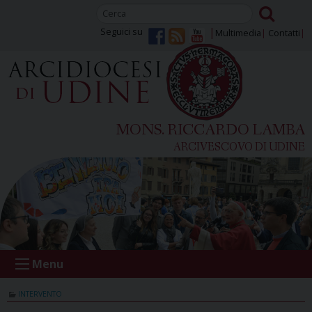
Skip
to
Seguici su
Multimedia
Contatti
content
MONS. RICCARDO LAMBA
ARCIVESCOVO DI UDINE
Menu
INTERVENTO