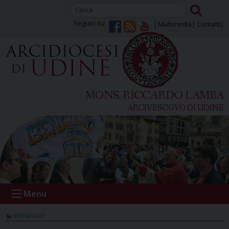
Skip
to
Seguici su
Multimedia
Contatti
content
MONS. RICCARDO LAMBA
ARCIVESCOVO DI UDINE
Menu
MESSAGGIO