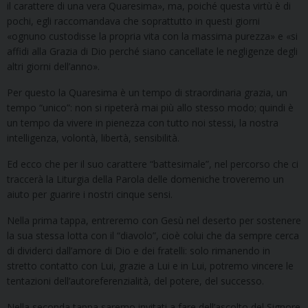
il carattere di una vera Quaresima», ma, poiché questa virtù è di
pochi, egli raccomandava che soprattutto in questi giorni
«ognuno custodisse la propria vita con la massima purezza» e «si
affidi alla Grazia di Dio perché siano cancellate le negligenze degli
altri giorni dell’anno».
Per questo la Quaresima è un tempo di straordinaria grazia, un
tempo “unico”: non si ripeterà mai più allo stesso modo; quindi è
un tempo da vivere in pienezza con tutto noi stessi, la nostra
intelligenza, volontà, libertà, sensibilità.
Ed ecco che per il suo carattere “battesimale”, nel percorso che ci
traccerà la Liturgia della Parola delle domeniche troveremo un
aiuto per guarire i nostri cinque sensi.
Nella prima tappa, entreremo con Gesù nel deserto per sostenere
la sua stessa lotta con il “diavolo”, cioè colui che da sempre cerca
di dividerci dall’amore di Dio e dei fratelli: solo rimanendo in
stretto contatto con Lui, grazie a Lui e in Lui, potremo vincere le
tentazioni dell’autoreferenzialità, del potere, del successo.
Nella seconda tappa saremo invitati a fare dell’ascolto del Signore