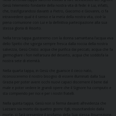
Gesù l’elemento fondante della nostra vita di fede: è Lui, infatti,
che, trasfigurandosi davanti a Pietro, Giacomo e Giovanni, ci fa
intravvedere qual è il senso e la meta della nostra vita, cioè la
piena comunione con Lui e la definitiva partecipazione alla sua
stessa gloria di Risorto.
Nella terza tappa gusteremo con la donna samaritana l’acqua viva
dello Spirito che sgorga sempre fresca dalla roccia della nostra
salvezza, Gesù Cristo: acqua che purifica dai peccati, acqua che fa
germogliare i fiori nell’arsura del deserto, acqua che soddisfa la
nostra sete di eternità.
Nella quarta tappa, in Gesù che guarisce il cieco nato,
riconosceremo il nostro bisogno di essere illuminati dalla Sua
Grazia per poter avere occhi nuovi capaci discernere il bene dal
male e poter vedere le grandi opere che il Signore ha compiuto e
sta compiendo per noi e per i nostri fratelli.
Nella quinta tappa, Gesù non si ferma davanti all’evidenza che
Lazzaro sia morto da quattro giorni: Egli, risuscitandolo dalla
morte, ci farà presentire il profumo della Sua stessa Risurrezione,