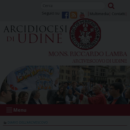
Skip
to
Seguici su
Multimedia
Contatti
content
MONS. RICCARDO LAMBA
ARCIVESCOVO DI UDINE
Menu
DIARIO DELL'ARCIVESCOVO