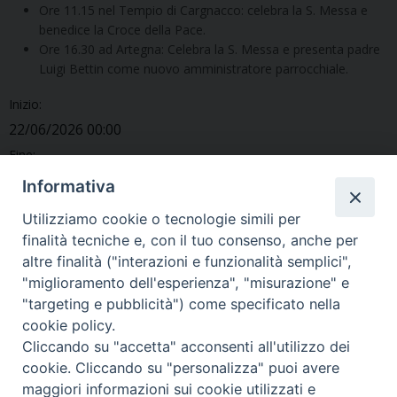
Ore 11.15 nel Tempio di Cargnacco: celebra la S. Messa e
benedice la Croce della Pace.
Ore 16.30 ad Artegna: Celebra la S. Messa e presenta padre
Luigi Bettin come nuovo amministratore parrocchiale.
Inizio:
22/06/2026 00:00
Fine:
28/06/2026 00:00
Informativa
Categorie:
Utilizziamo cookie o tecnologie simili per
Diario dell'arcivescovo
finalità tecniche e, con il tuo consenso, anche per
altre finalità ("interazioni e funzionalità semplici",
«
Settimana dal 15 al 21
Settimana dal 29 giugno al 5
"miglioramento dell'esperienza", "misurazione" e
giugno 2026
luglio 2026
»
"targeting e pubblicità") come specificato nella
cookie policy.
Cliccando su "accetta" acconsenti all'utilizzo dei
cookie. Cliccando su "personalizza" puoi avere
maggiori informazioni sui cookie utilizzati e
Copyright © Arcidiocesi di Udine