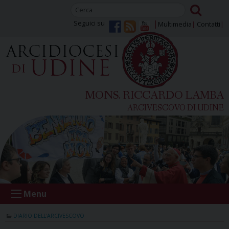
Skip
to
Seguici su
Multimedia
Contatti
content
MONS. RICCARDO LAMBA
ARCIVESCOVO DI UDINE
Menu
DIARIO DELL'ARCIVESCOVO