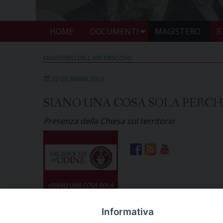
HOME
DOCUMENTI
MAGISTERO
S
MAGISTERO DELL'ARCIVESCOVO
22 DICEMBRE 2016
SIANO UNA COSA SOLA PERCH
Presenza della Chiesa sul territorio
Informativa