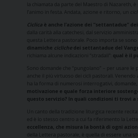
la chiamata da parte del Maestro di Nazareth, è 
l’animo in festa. Andata, azione e ritorno, un
cic
Ciclica
è anche l’azione dei “settantadue” dei 
dalla carità alla catechesi, dal servizio amministr
questa Lettera pastorale. Poco importa se sono 
dinamiche
cicliche
dei settantadue del Vang
richiama alcune indicazioni “stradali”:
qual è il 
Sono domande che “pungolano” – per usare le paro
anche il più virtuoso dei cicli pastorali. Venendo
ha la forma di numerosi interrogativi, domande, 
motivazione e quale forza interiore sostengon
questo servizio? In quali condizioni ti trovi a
Un canto della tradizione liturgica recente recita:
ed è lo stesso centro a cui fa riferimento la Lett
eccellenza, che misura la bontà di ogni azion
della Lettera pastorale, è quella di essere una 