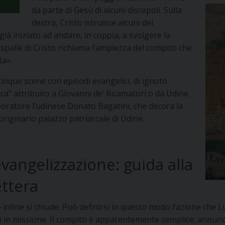
da parte di Gesù di alcuni discepoli. Sulla
destra, Cristo istruisce alcuni dei
già iniziato ad andare, in coppia, a svolgere la
palle di Cristo richiama l’ampiezza del compito che
ta».
e cinque scene con episodi evangelici, di ignoto
esca” attribuito a Giovanni de’ Ricamatori o da Udine
boratore l’udinese Donato Bagatini, che decora la
originario palazzo patriarcale di Udine.
vangelizzazione: guida alla
ettera
 infine si chiude. Può definirsi in questo modo l’azione che L
li in missione. Il compito è apparentemente semplice: annunciar