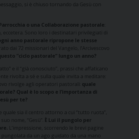
 messaggio, si è chiuso tornando da Gesù con
a Parrocchia o una Collaborazione pastorale
:
 eccetera. Sono loro i destinatari privilegiati di
ogni anno pastorale ripropone le stesse
spirato dai 72 missionari del Vangelo, l’Arcivescovo
 questo “ciclo pastorale” lungo un anno?
to” e il “già conosciuto”, prassi che affaticano
te rivolta a sé e sulla quale invita a meditare:
vo rivolge agli operatori pastorali:
quale
orale? Qual è lo scopo e l’importanza di
Gesù per te?
e quale sia il centro attorno a cui “tutto ruota”,
 il suo nome, “Gesù”.
È Lui il pungolo per
ore.
L’impressione, scorrendo le brevi pagine
ente pungolata da un ago guidato da una mano