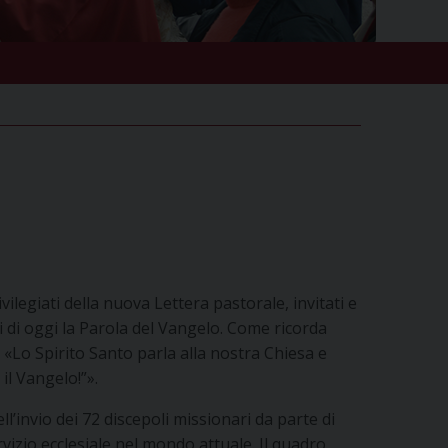
vilegiati della nuova Lettera pastorale, invitati e
li di oggi la Parola del Vangelo. Come ricorda
ti, «Lo Spirito Santo parla alla nostra Chiesa e
il Vangelo!”».
ell’invio dei 72 discepoli missionari da parte di
rvizio ecclesiale nel mondo attuale. Il quadro