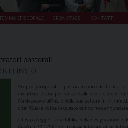
TEMMA EPISCOPALE
CRONOTASSI
CONTATTI
eratori pastorali
E LI INVIÒ
Proprio gli operatori pastorali sono i destinatari pri
inviati tra le case per portare alle comunità del Friu
l’Arcivescovo all’inizio della sua Lettera (n. 1), infat
dice: “Guai a voi se in questo tempo non annunciate 
Il testo rilegge l’icona biblica della designazione e d
Gesù (Lc 10,1-20) con la chiave interpretativa del se