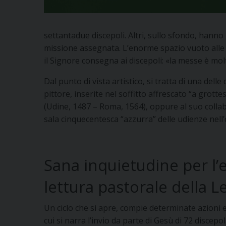
settantadue discepoli. Altri, sullo sfondo, hanno 
missione assegnata. L’enorme spazio vuoto alle s
il Signore consegna ai discepoli: «la messe è mol
Dal punto di vista artistico, si tratta di una dell
pittore, inserite nel soffitto affrescato “a grott
(Udine, 1487 – Roma, 1564), oppure al suo colla
sala cinquecentesca “azzurra” delle udienze nell’
Sana inquietudine per l’e
lettura pastorale della L
Un ciclo che si apre, compie determinate azioni e
cui si narra l’invio da parte di Gesù di 72 discepo