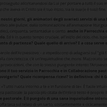
proseguito allontanandosi da Lui per portare a tutti il suo
lo
che aveva in Cristo sia il suo inizio, sia la sua (e il suo) fine.
nostri giorni, gli animatori degli svariati servizi di un
ativo alle pulizie, dalla comunicazione all’animazione liturgica,
dieci, cinquanta, settantadue o cento:
anche in Parrocchia 
elo
. Ed è in questo tempo cruciale, all’inizio del ciclo, che, i
punto di partenza? Quale quello di arrivo? E a cosa serve
le dell’Arcivescovo – e impediscono di adagiarsi sul “già fat
 alla concretezza, c’è un’inquietudine che mons. Mazzocato sen
provocazioni, che con lo stesso pungente intento l’Arcivesco
o il tuo servizio in Parrocchia e in Collaborazione past
 svolgerlo? Quale ricompensa ricevi? In definitiva: chi è 
 «Tutto ruota intorno a te e in funzione di te». È facile intuir
era pastorale: la parola più citata dell’intero testo è proprio
e pastorale. È il pungolo di una sana inquietudine interi
stoffa tesa sul telaio di un sarto, costantemente e ciclicam