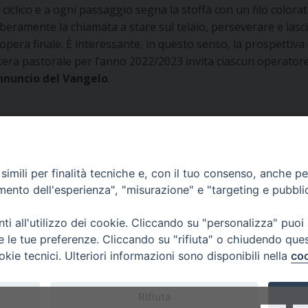
lico e a ogni passaggio segna la stoffa con un filo colorato.
liberamente la chiamata a stare sul telaio, perseverare e las
opera finale. È interessante, in questo senso, la prospettiv
era pastorale per l’anno 2022/2023 invita ciascun operatore 
annuncio del Vangelo
.
imili per finalità tecniche e, con il tuo consenso, anche per 
amento dell'esperienza", "misurazione" e "targeting e pubbli
Volg
i all'utilizzo dei cookie. Cliccando su "personalizza" puoi
re le tue preferenze. Cliccando su "rifiuta" o chiudendo que
okie tecnici. Ulteriori informazioni sono disponibili nella
coo
 di Udine 2018
Rifiuta
 33100 Udine (UD) Tel. 0432.414.511 - Fax 0432.511.838 C.F. 8001390