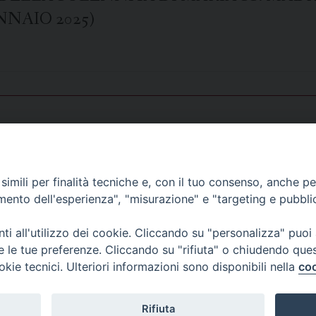
NNAIO 2025)
BA
URA DEL GIUBILEO 2025 (29 DICEMBRE
imili per finalità tecniche e, con il tuo consenso, anche per 
amento dell'esperienza", "misurazione" e "targeting e pubbli
i all'utilizzo dei cookie. Cliccando su "personalizza" puoi
re le tue preferenze. Cliccando su "rifiuta" o chiudendo que
essiva »
okie tecnici. Ulteriori informazioni sono disponibili nella
coo
 di Udine 2018
Rifiuta
 33100 Udine (UD) Tel. 0432.414.511 - Fax 0432.511.838 C.F. 8001390