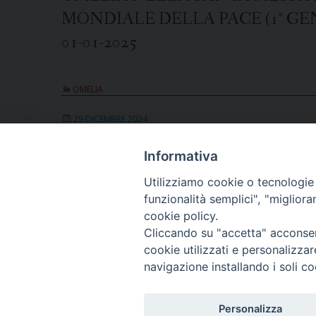
MONDIALE DELLA PACE (1° GE
01-01-2025
OMELIA
29 DICEMBRE 2024
ARCIVESCOVO RICCARDO LAM
Informativa
OMELIA NELLA MESSA DI APERT
Utilizziamo cookie o tecnologie s
29-12-2024
funzionalità semplici", "miglior
cookie policy.
Cliccando su "accetta" acconsent
cookie utilizzati e personalizza
« Pagina precedente
1
2
3
Pagina succ
navigazione installando i soli co
Copyright © Arcidiocesi
Personalizza
Piazza Patriarcato, 1 -