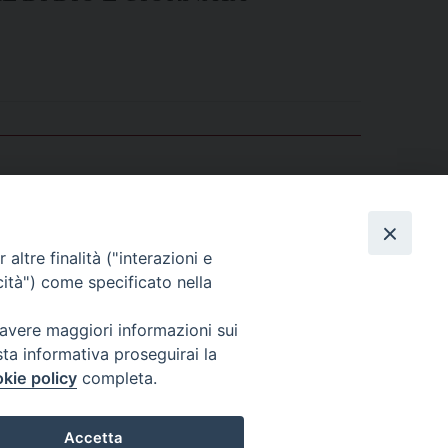
 2024)
altre finalità ("interazioni e
cità") come specificato nella
 avere maggiori informazioni sui
sta informativa proseguirai la
kie policy
completa.
Accetta
0305