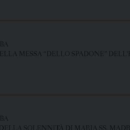
BA
LLA MESSA “DELLO SPADONE” DELL’E
BA
ELLA SOLENNITÀ DI MARIA SS. MADR