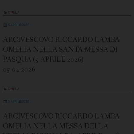
OMELIA
5 APRILE 2026
ARCIVESCOVO RICCARDO LAMBA
OMELIA NELLA SANTA MESSA DI
PASQUA (5 APRILE 2026)
05-04-2026
OMELIA
5 APRILE 2026
ARCIVESCOVO RICCARDO LAMBA
OMELIA NELLA MESSA DELLA