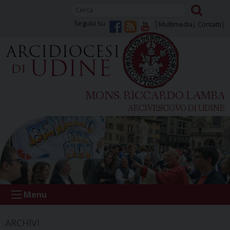
Skip
to
Seguici su
Multimedia
Contatti
content
MONS. RICCARDO LAMBA
ARCIVESCOVO DI UDINE
Menu
ARCHIVI