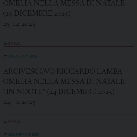
OMELIA NELLA MESSA DI NATALE
(25 DICEMBRE 2025)
25-12-2025
OMELIA
23 FEBBRAIO 2026
ARCIVESCOVO RICCARDO LAMBA
OMELIA NELLA MESSA DI NATALE
“IN NOCTE” (24 DICEMBRE 2025)
24-12-2025
OMELIA
26 NOVEMBRE 2025