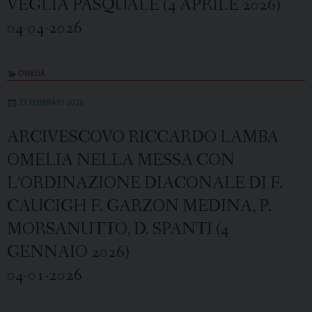
VEGLIA PASQUALE (4 APRILE 2026)
04-04-2026
OMELIA
23 FEBBRAIO 2026
ARCIVESCOVO RICCARDO LAMBA
OMELIA NELLA MESSA CON
L’ORDINAZIONE DIACONALE DI F.
CAUCIGH F. GARZON MEDINA, P.
MORSANUTTO, D. SPANTI (4
GENNAIO 2026)
04-01-2026